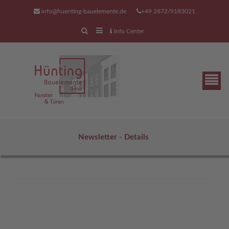
info@huenting-bauelemente.de
+49 2872/9183021
Info Center
Newsletter - Details
unser Serviceangebot
Wir sind auch für Sie auch da,
wenn Sie mit Ihrer Tür,
ihrem Fenster, ihrem Tor