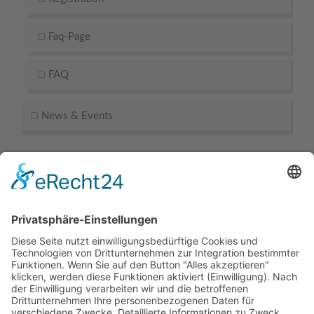
Faq-Page
FAQ
News & Events
Kontaktdaten
Hünting Bauelemente GmbH
Daimlerstrasse 4
46414
Rhede
-
NRW
,
Deutschland
+49 2872 9183021