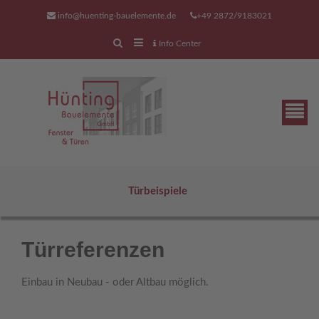
info@huenting-bauelemente.de
+49 2872/9183021
Info Center
Türbeispiele
unser Serviceangebot
Türreferenzen
Wir sind auch für Sie auch da,
wenn Sie mit Ihrer Tür,
Einbau in Neubau - oder Altbau möglich.
ihrem Fenster, ihrem Tor