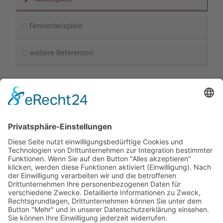
Fensterbeispiele
weitere Referenzen
Kontaktdaten
Hünting Bauelemente GmbH
Daimlerstrasse 4
46414
Rhede
-
NRW
,
Deutschland
+49 2872 9183021
+49 2872 9183023
info@huenting-bauelemente.de
http://www.huenting-bauelemente.de