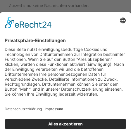
Zurzeit sind keine Nachrichten vorhanden.
Kontaktdaten
Hünting Bauelemente GmbH
Daimlerstrasse 4
46414
Rhede
-
NRW
,
Deutschland
+49 2872 9183021
+49 2872 9183023
info@huenting-bauelemente.de
http://www.huenting-bauelemente.de
Quicklinks
Kontakt
Sitemap
Anfahrt
Datenschutzerklärung
Impressum