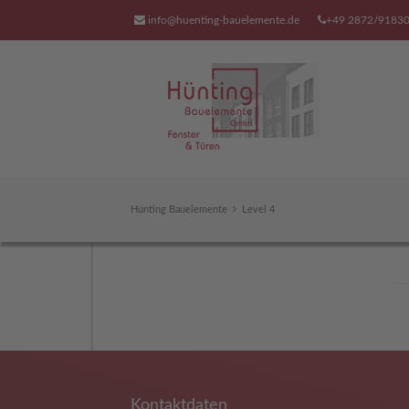
info@huenting-bauelemente.de
+49 2872/9183
Hünting Bauelemente
Level 4
unser Serviceangebot
Wir sind auch für Sie auch da,
wenn Sie mit Ihrer Tür,
ihrem Fenster, ihrem Tor
Kontaktdaten