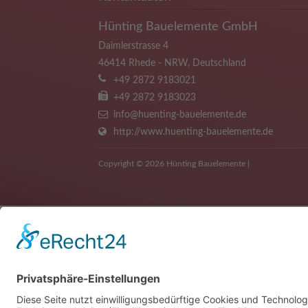
ein Problem haben.
Hünting Bauelemente GmbH
Daimlerstrasse 4
46414
Rhede
-
NRW
,
Deutschland
+49 2872 9183021
+49 2872 9183023
info@huenting-bauelemente.de
http://www.huenting-bauelemente.de
Copyright © 2026 Hünting Bauelemente |